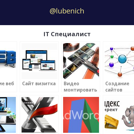
@lubenich
IT Специалист
ие веб
Сайт визитка
Видео
Создание
монтировать
сайтов
сателлито