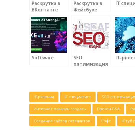
Раскрутка в
Раскрутка в
IT спец
ВКонтакте
Фейсбуке
Software
SEO
IT-ріше
оптимизация
сайта
IT-рішення
IT специалист
SEO оптимизация
Интернет магазин создать
Прогон GSA
Ра
Создание сайтов сателлитов
Софт
Ютуб 