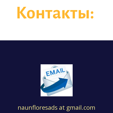
Контакты:
naunfloresads at gmail.com