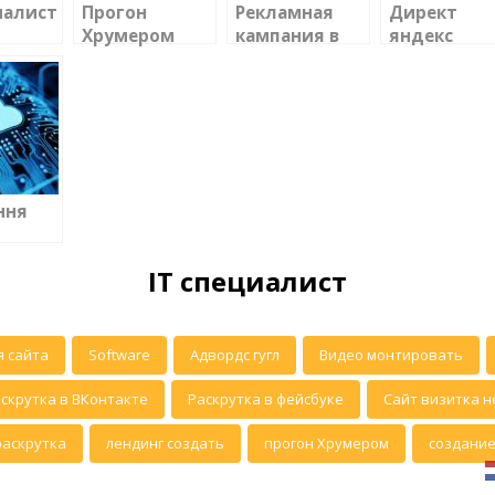
иалист
Прогон
Рекламная
Директ
Хрумером
кампания в
яндекс
Google
настройка
Adwords
ння
IT специалист
 сайта
Software
Адвордс гугл
Видео монтировать
скрутка в ВКонтакте
Раскрутка в фейсбуке
Сайт визитка н
раскрутка
лендинг создать
прогон Хрумером
создание