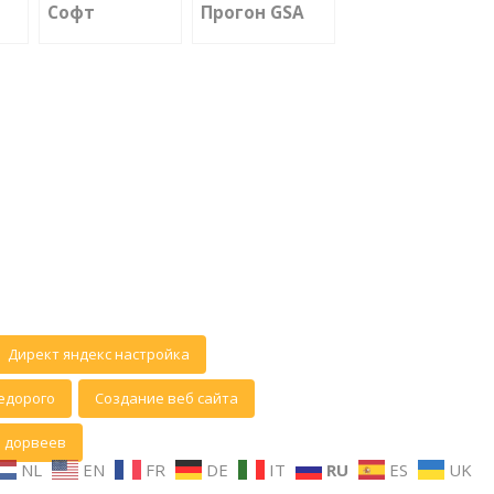
Софт
Прогон GSA
Директ яндекс настройка
едорого
Создание веб сайта
 дорвеев
NL
EN
FR
DE
IT
RU
ES
UK