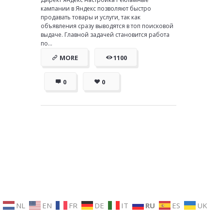
кампании в Яндекс позволяют быстро
продавать товары и услуги, так как
объявления сразу выводятся в топ поисковой
выдаче. Главной задачей становится работа
по...
MORE
1100
0
0
NL
EN
FR
DE
IT
RU
ES
UK